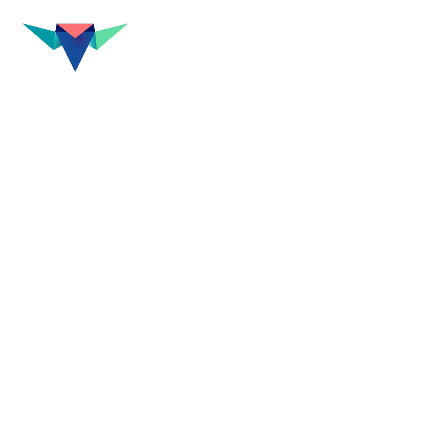
M
p
<< Retour projets
Saison 15-16
Théâtre de Chevilly-Larue
Une saison fraîche et colorée avec
deux plaquettes de saison.
Une destiné aux grands et une autre
aux grands petits !
Les formes géométriques simples
deviennent la marque de fabrique
du Théâtre et accompagnent les
autres supports de communication.
2015
Brochure de saison • 80 pages
•
Plaquette jeune public
,
cartes