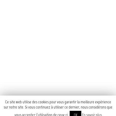
Rambouillet.
Pour se faire, nous avons
conçu une exposition
immersive et illustrée au
fil de laquelle le visiteur
est guidé par divers
personnages rambolitains.
2019
Coordination,
scénographie
Graphisme et illustrations
À
voir aussi
Ce site web utilise des cookies pour vous garantir la meilleure expérience
sur notre site. Si vous continuez à utiliser ce dernier, nous considérons que
Musée des Arts et Métiers
vous acceptez l'utilisation de ceux-ci.
En savoir plus
OK