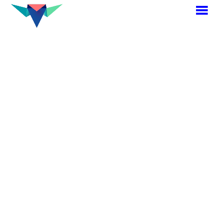
M
p
<< Retour projets
Plus belle ma ville
Palais du roi de Rome,
Rambouillet
Comment rendre les
règles et normes
d’urbanisme plus
accessibles,
compréhensibles et
ludiques ? C’est la mission
que nous a confié le
service du Patrimoine de