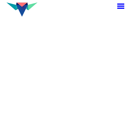
M
p
<< Retour projets
Matière grise
L’inauguration
Un joli petit flyer pour
inviter à l’inauguration de
la librairie BD de notre ami
Thomas.
2019
Graphisme