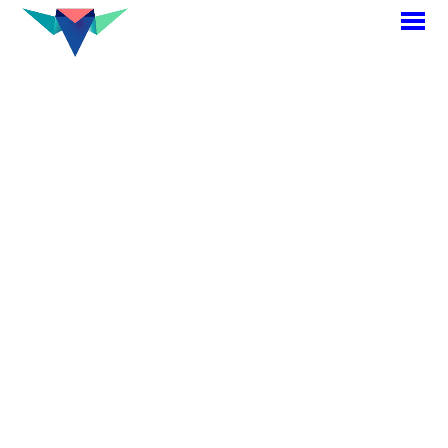
M
p
<< Retour projets
Identité et supports de
communication
Hemerey
De l’ombre à la lumière,
un logotype, une nouvelle
identité et des supports de
communication pour la
société Hemerey, vendeur
de solutions d’éclairage
LED.