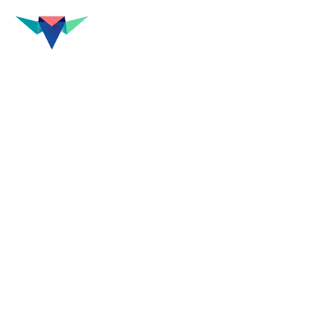
M
p
<< Retour projets
Corsaires et pirates arabes
Institut du monde arabe
À l’occasion de l’exposition « Les
aventuriers des mers » à l’Institut du
monde arabe, les corsaires et
pirates arabes se sont invités pour
un espace-atelier des plus
détonnant. Sur leur chébec, les
corsaires ont par la suite vogué
jusqu’au Mucem pour peupler tout
l’atelier « Des petits aventuriers ».
2016-2017
Graphisme et illustrations