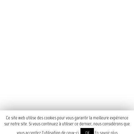
que créent les cadres
derrière la vitrine pour en
faire des objets graphiques
qui la dynamisent.
2017
Vinyles sur vitrine
À
voir aussi
Bim Bam atelier
École de musique et de
danse
Ce site web utilise des cookies pour vous garantir la meilleure expérience
sur notre site. Si vous continuez à utiliser ce dernier, nous considérons que
vous acceptez l'utilisation de ceux-ci.
En savoir plus
OK