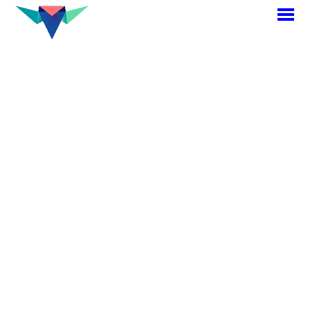
M
p
<< Retour projets
Vitrine
Atelier Glaz
L’atelier Glaz, encadreur,
voulait être plus visible;
c’est pourquoi le choix
s’est porté sur des vinyles
blancs afin de créer un
contraste fort avec La
vitrine fumée.
Il nous a semblé évident
de reprendre la forme